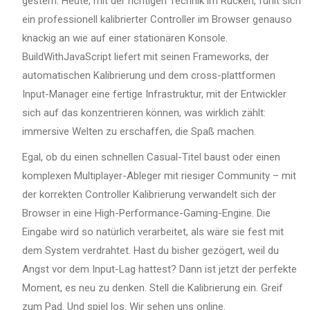
gestern. Heute, mit der richtigen Technik im Rücken, fühlt sich
ein professionell kalibrierter Controller im Browser genauso
knackig an wie auf einer stationären Konsole.
BuildWithJavaScript liefert mit seinen Frameworks, der
automatischen Kalibrierung und dem cross-plattformen
Input-Manager eine fertige Infrastruktur, mit der Entwickler
sich auf das konzentrieren können, was wirklich zählt:
immersive Welten zu erschaffen, die Spaß machen.
Egal, ob du einen schnellen Casual-Titel baust oder einen
komplexen Multiplayer-Ableger mit riesiger Community – mit
der korrekten Controller Kalibrierung verwandelt sich der
Browser in eine High-Performance-Gaming-Engine. Die
Eingabe wird so natürlich verarbeitet, als wäre sie fest mit
dem System verdrahtet. Hast du bisher gezögert, weil du
Angst vor dem Input-Lag hattest? Dann ist jetzt der perfekte
Moment, es neu zu denken. Stell die Kalibrierung ein. Greif
zum Pad. Und spiel los. Wir sehen uns online.