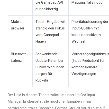
die Gamepad API
Mapping, falls nötig
nur halbherzig
Mobile
Touch-Eingabe will
Prioritätssteuerung der
Browser
ständig den Fokus
Input-Quellen mit
vom Gamepad
kontextsensitivem
klauen
Wechsel
Bluetooth-
Schwankende
Vorhersagealgorithmu
Latenz
Update-Raten bei
(Input Prediction) für
Funkverbindungen
kompensierbare
sorgen für
Verzögerungen
Ruckeln
Der Held in diesem Theaterstück ist unser Unified Input
Manager. Er übersetzt alle möglichen Eingaben in ein
herstellerneutrales Canonical Format. Stell dir vor, du bist auf