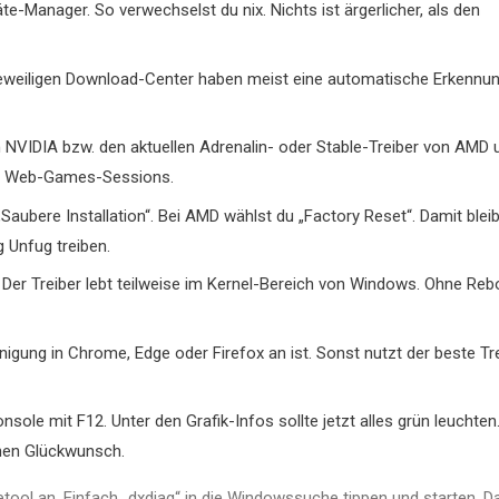
-Manager. So verwechselst du nix. Nichts ist ärgerlicher, als den
 jeweiligen Download-Center haben meist eine automatische Erkennun
VIDIA bzw. den aktuellen Adrenalin- oder Stable-Treiber von AMD 
deine Web-Games-Sessions.
Saubere Installation“. Bei AMD wählst du „Factory Reset“. Damit blei
 Unfug treiben.
l. Der Treiber lebt teilweise im Kernel-Bereich von Windows. Ohne Reb
nigung in Chrome, Edge oder Firefox an ist. Sonst nutzt der beste Tr
sole mit F12. Unter den Grafik-Infos sollte jetzt alles grün leuchten
chen Glückwunsch.
tool an. Einfach „dxdiag“ in die Windowssuche tippen und starten. D