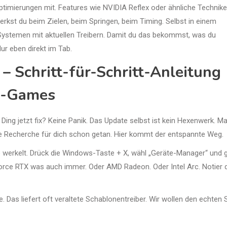
ptimierungen mit. Features wie NVIDIA Reflex oder ähnliche Technik
kst du beim Zielen, beim Springen, beim Timing. Selbst in einem
Systemen mit aktuellen Treibern. Damit du das bekommst, was du
ur eben direkt im Tab.
 – Schritt-für-Schritt-Anleitung
b-Games
Ding jetzt fix? Keine Panik. Das Update selbst ist kein Hexenwerk. M
die Recherche für dich schon getan. Hier kommt der entspannte Weg.
te werkelt. Drück die Windows-Taste + X, wähl „Geräte-Manager“ und 
Force RTX was auch immer. Oder AMD Radeon. Oder Intel Arc. Notier 
 Das liefert oft veraltete Schablonentreiber. Wir wollen den echten S