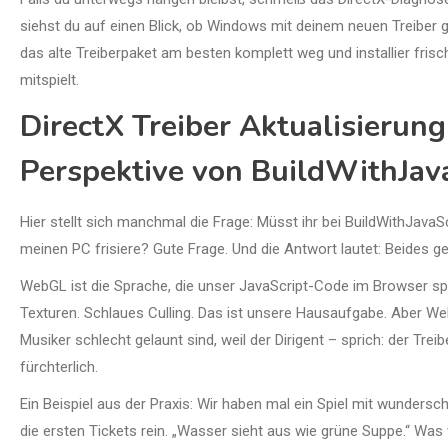
siehst du auf einen Blick, ob Windows mit deinem neuen Treiber g
das alte Treiberpaket am besten komplett weg und installier fris
mitspielt.
DirectX Treiber Aktualisierun
Perspektive von BuildWithJav
Hier stellt sich manchmal die Frage: Müsst ihr bei BuildWithJava
meinen PC frisiere? Gute Frage. Und die Antwort lautet: Beides
WebGL ist die Sprache, die unser JavaScript-Code im Browser spr
Texturen. Schlaues Culling. Das ist unsere Hausaufgabe. Aber Web
Musiker schlecht gelaunt sind, weil der Dirigent – sprich: der Trei
fürchterlich.
Ein Beispiel aus der Praxis: Wir haben mal ein Spiel mit wunder
die ersten Tickets rein. „Wasser sieht aus wie grüne Suppe.“ Was