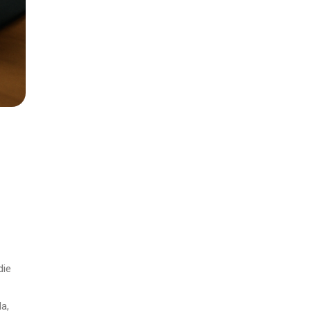
die
a,