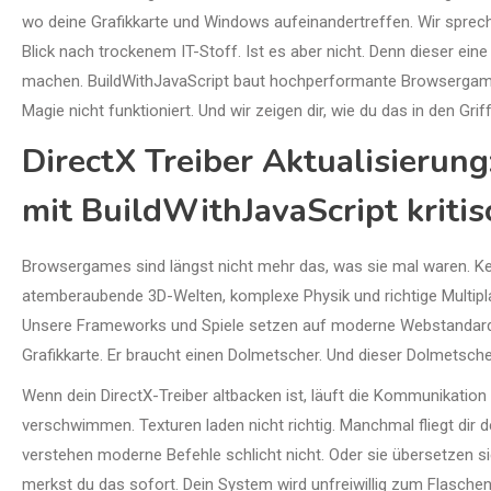
wo deine Grafikkarte und Windows aufeinandertreffen. Wir spreche
Blick nach trockenem IT-Stoff. Ist es aber nicht. Denn dieser ei
machen. BuildWithJavaScript baut hochperformante Browsergame
Magie nicht funktioniert. Und wir zeigen dir, wie du das in den Gri
DirectX Treiber Aktualisieru
mit BuildWithJavaScript kritisc
Browsergames sind längst nicht mehr das, was sie mal waren. Ke
atemberaubende 3D-Welten, komplexe Physik und richtige Multipla
Unsere Frameworks und Spiele setzen auf moderne Webstandards. 
Grafikkarte. Er braucht einen Dolmetscher. Und dieser Dolmetscher
Wenn dein DirectX-Treiber altbacken ist, läuft die Kommunikation
verschwimmen. Texturen laden nicht richtig. Manchmal fliegt dir de
verstehen moderne Befehle schlicht nicht. Oder sie übersetzen si
merkst du das sofort. Dein System wird unfreiwillig zum Flaschen