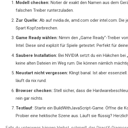
Modell checken:
Notier dir exakt den Namen aus dem Geräte
falschen Treiber runterzuladen.
Zur Quelle:
Ab auf nvidia.de, amd.com oder intel.com. Die
Spart Kopfzerbrechen.
Game Ready wählen:
Nimm den „Game Ready“-Treiber von N
Intel. Diese sind explizit für Spiele getestet. Perfekt für 
Saubere Installation:
Bei NVIDIA setzt du ein Häkchen bei „
keine alten Dateien im Weg rum. Die können nämlich mächtig
Neustart nicht vergessen:
Klingt banal. Ist aber essenziel
läuft da nix rund.
Browser checken:
Stell sicher, dass die Hardwarebeschleu
rein gar nichts.
Testlauf:
Starte ein BuildWithJavaScript-Game. Öffne die Kon
Probier eine hektische Szene aus. Läuft sie flüssig? Herzli
Falls du unterwegs hängen bleibst, schmeiß das DirectX-Diagnose