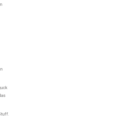
en
an
guck
das
tuff.