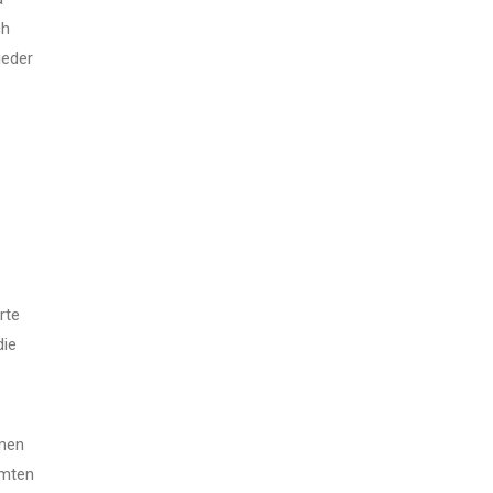
ch
ieder
rte
die
amen
mmten