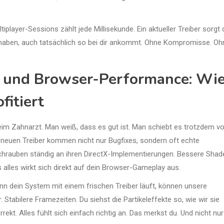
ltiplayer-Sessions zählt jede Millisekunde. Ein aktueller Treiber sorgt 
 haben, auch tatsächlich so bei dir ankommt. Ohne Kompromisse. Oh
ng und Browser-Performance: Wi
fitiert
beim Zahnarzt. Man weiß, dass es gut ist. Man schiebt es trotzdem vo
m neuen Treiber kommen nicht nur Bugfixes, sondern oft echte
chrauben ständig an ihren DirectX-Implementierungen. Bessere Shad
alles wirkt sich direkt auf dein Browser-Gameplay aus.
nn dein System mit einem frischen Treiber läuft, können unsere
Stabilere Framezeiten. Du siehst die Partikeleffekte so, wie wir sie
kt. Alles fühlt sich einfach richtig an. Das merkst du. Und nicht nur