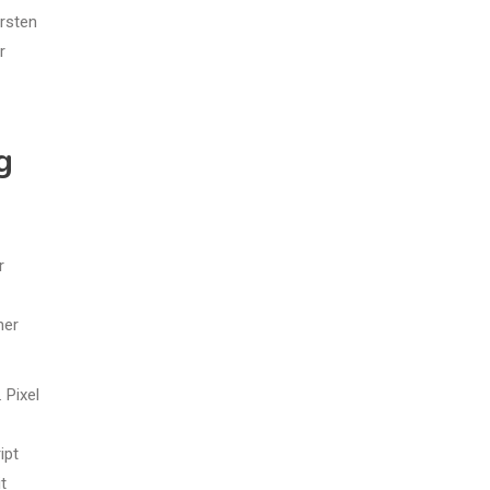
ersten
r
g
r
ner
 Pixel
ipt
t