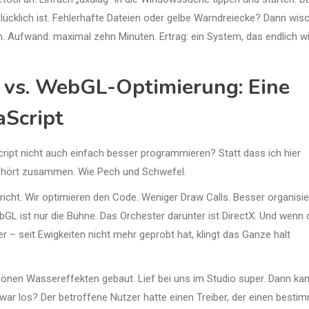
lücklich ist. Fehlerhafte Dateien oder gelbe Warndreiecke? Dann wis
ch. Aufwand: maximal zehn Minuten. Ertrag: ein System, das endlich w
g vs. WebGL-Optimierung: Eine
aScript
Script nicht auch einfach besser programmieren? Statt dass ich hier
 gehört zusammen. Wie Pech und Schwefel.
icht. Wir optimieren den Code. Weniger Draw Calls. Besser organisie
GL ist nur die Bühne. Das Orchester darunter ist DirectX. Und wenn 
ber – seit Ewigkeiten nicht mehr geprobt hat, klingt das Ganze halt
schönen Wassereffekten gebaut. Lief bei uns im Studio super. Dann k
 war los? Der betroffene Nutzer hatte einen Treiber, der einen besti