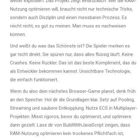
weiter explodiert. Das Projekt zeigt eindrücklich: Wer die RAM-
Nutzung optimieren will, braucht nicht nur technische Tricks,
sondern auch Disziplin und einen messbaren Prozess. Es
reicht nicht, es gut zu meinen. Man muss es nachweisen
können.
Und weißt du was das Schönste ist? Die Spieler merken es
gar nicht direkt. Sie spüren nur, dass alles flüssig läuft. Keine
Crashes. Keine Ruckler. Das ist das beste Kompliment, das du
als Entwickler bekommen kannst. Unsichtbare Technologie,
die einfach funktioniert.
Wenn du also dein nächstes Browser-Game planst, denk früh
an den Speicher. Hol dir die Grundlagen klar. Setz auf Pooling,
Streaming und saubere Entkopplung. Nutze ECS in Multiplayer-
Projekten. Misst rigoros, bevor du optimierst, und optimiere
dann gezielt. Lass dir von BuildWithJavaScript zeigen, dass
RAM-Nutzung optimieren kein trockenes Pflichtfach ist,